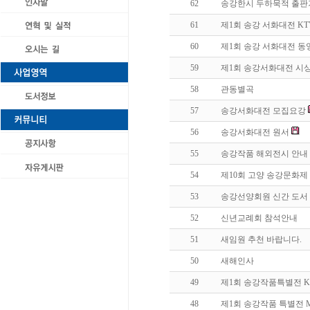
62
송강한시 두하묵적 출
61
제1회 송강 서화대전 K
60
제1회 송강 서화대전 동
59
제1회 송강서화대전 시
58
관동별곡
57
송강서화대전 모집요강
56
송강서화대전 원서
55
송강작품 해외전시 안내
54
제10회 고양 송강문화제
53
송강선양회원 신간 도서 
52
신년교례회 참석안내
51
새임원 추천 바랍니다.
50
새해인사
49
제1회 송강작품특별전 
48
제1회 송강작품 특별전 